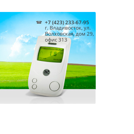
+7 (423) 233-67-95
г. Владивосток, ул.
Волховская, дом 29,
офис 313