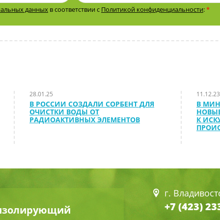
нальных данных
в соответствии с
Политикой конфиденциальности
:
*
28.01.25
11.12.23
В РОССИИ СОЗДАЛИ СОРБЕНТ ДЛЯ
В МИ
ОЧИСТКИ ВОДЫ ОТ
НОВЫ
РАДИОАКТИВНЫХ ЭЛЕМЕНТОВ
К ИСК
ПРОИС
г. Владивост
+7 (423) 23
 изолирующий